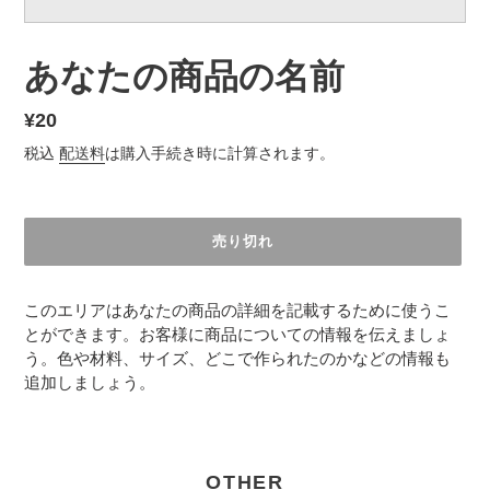
お
あなたの商品の名前
す
す
通
¥20
め
常
税込
配送料
は購入手続き時に計算されます。
商
価
品
格
売り切れ
カ
ー
このエリアはあなたの商品の詳細を記載するために使うこ
ト
とができます。お客様に商品についての情報を伝えましょ
に
う。色や材料、サイズ、どこで作られたのかなどの情報も
商
追加しましょう。
品
を
追
加
OTHER