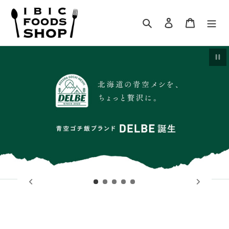
コ
ン
検索
ログイン
カート
テ
ン
ツ
スライドショーを止める
に
ス
キ
ッ
プ
す
る