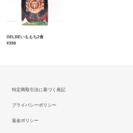
ち
2
食
DELBEいももち2食
通
¥398
常
価
格
特定商取引法に基づく表記
プライバシーポリシー
返金ポリシー