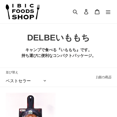
コ
ン
検索
ログイン
カート
テ
ン
ツ
に
コ
DELBEいももち
ス
キ
レ
ッ
キャンプで食べる『いももち』です。
プ
ク
持ち運びに便利なコンパクトパッケージ。
す
シ
る
並び替え
ョ
1個の商品
ン
:
DELBE
い
も
も