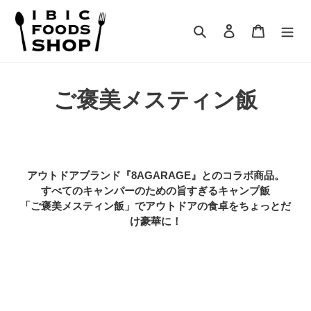
コ
ン
検索
ログイン
カート
テ
ン
ツ
に
コ
ご褒美メスティン飯
ス
キ
レ
ッ
プ
ク
す
シ
る
アウトドアブランド『8AGARAGE』とのコラボ商品。
すべてのキャンパーのための旨すぎるキャンプ飯
ョ
「ご褒美メスティン飯」でアウトドアの食卓をちょっとだ
け豪華に！
ン
: