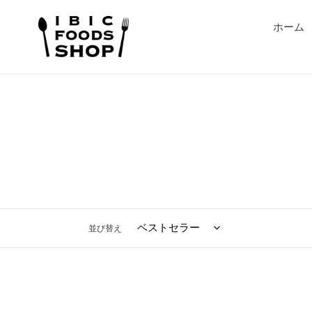
コ
ン
ホーム
テ
ン
ツ
に
ス
キ
ッ
プ
す
る
並び替え