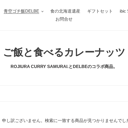
青空ゴチ飯DELBE
食の北海道遺産
ギフトセット
ibi
お問合せ
コ
ご飯と食べるカレーナッツ
レ
ROJIURA CURRY SAMURAI.とDELBEのコラボ商品。
ク
シ
ョ
ン
申し訳ございません。検索に一致する商品が見つかりませんでし
: