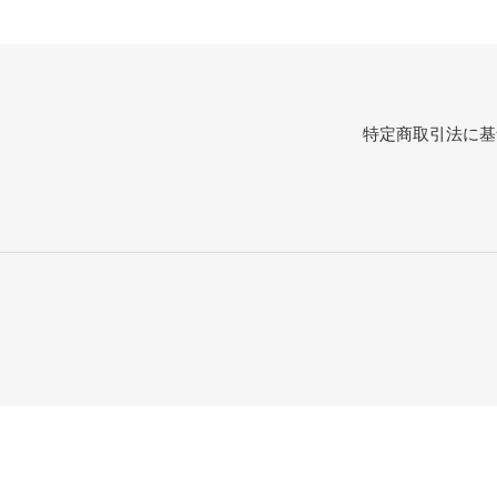
特定商取引法に基
右
と
左
の