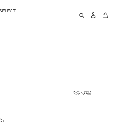
c SELECT
検索
ログイン
カート
0個の商品
た。