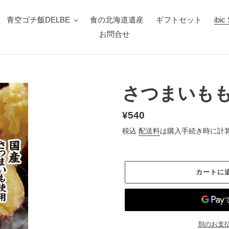
青空ゴチ飯DELBE
食の北海道遺産
ギフトセット
ibi
お問合せ
さつまいも
通
¥540
常
税込
配送料
は購入手続き時に計
価
格
カートに
別のお支