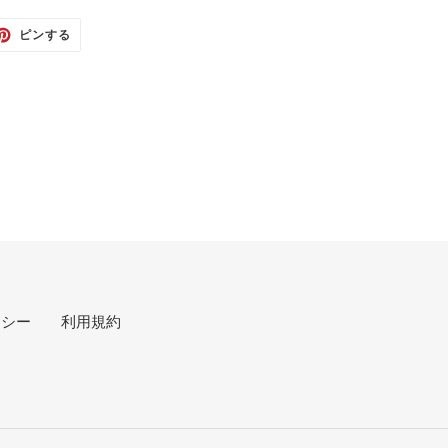
TTER
PINTEREST
ピンする
で
ピ
ン
す
る
リシー
利用規約