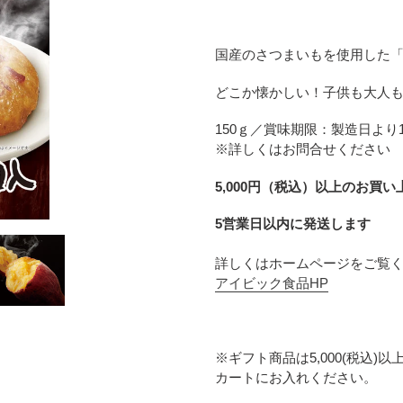
カ
ー
国産のさつまいもを使用した
ト
に
どこか懐かしい！子供も大人
商
品
150ｇ／
賞味期限：製造日より1
を
※詳しくはお問合せください
追
加
5,000円（税込）以上のお買
す
5営業日以内に発送します
る
詳しくはホームページをご覧
アイビック食品HP
※ギフト商品は5,000(税込
カートにお入れください。