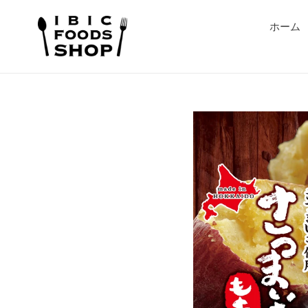
コ
ン
ホーム
テ
ン
ツ
に
ス
キ
ッ
プ
す
る