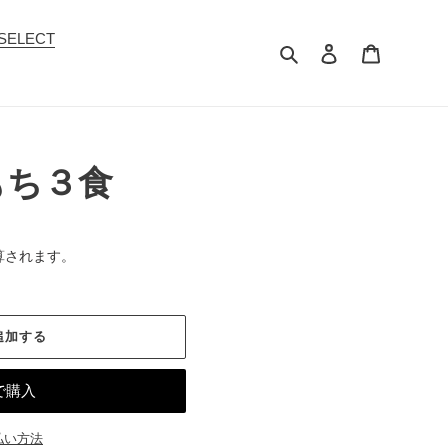
c SELECT
検索
ログイン
カート
もち３食
算されます。
追加する
払い方法