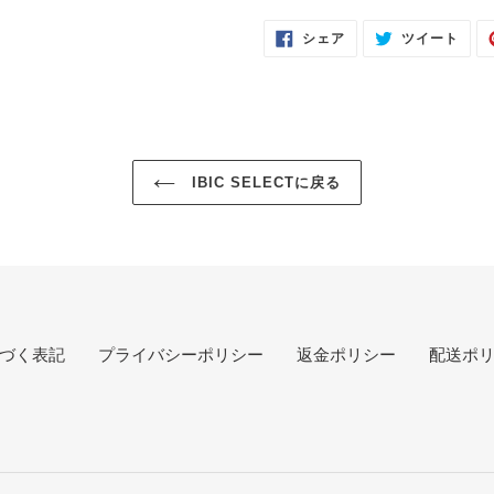
FACEBOOK
TWI
シェア
ツイート
で
に
シ
投
ェ
稿
ア
す
す
る
る
IBIC SELECTに戻る
づく表記
プライバシーポリシー
返金ポリシー
配送ポ