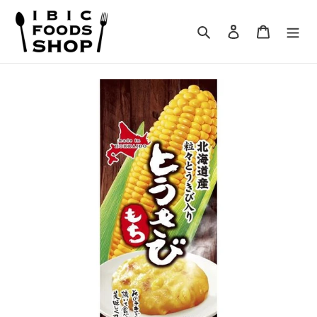
コ
ン
検索
ログイン
カート
テ
ン
ツ
に
ス
キ
ッ
プ
す
る