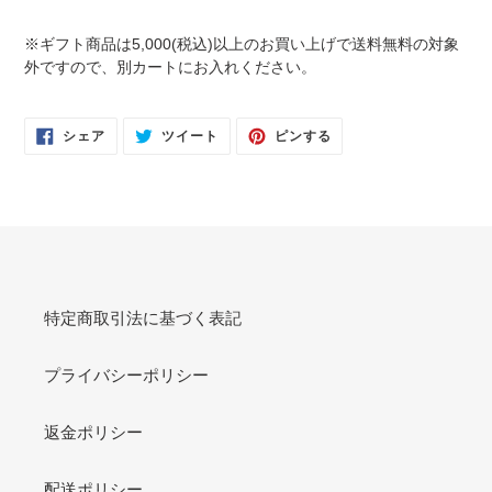
※ギフト商品は5,000(税込)以上のお買い上げで送料無料の対象
外ですので、別カートにお入れください。
FACEBOOK
TWITTER
PINTEREST
シェア
ツイート
ピンする
で
に
で
シ
投
ピ
ェ
稿
ン
ア
す
す
す
る
る
る
特定商取引法に基づく表記
プライバシーポリシー
返金ポリシー
配送ポリシー