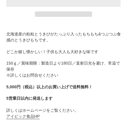
カ
ー
北海道産の粒粒とうきびがたっぷり入ったもちもち&つぶつぶ食
ト
感のとうきびもちです。
に
商
どこか嬉し懐かしい！子供も大人も大好きな味です
品
を
150ｇ／
賞味期限：製造日より180日／
直射日光を避け、常温で
追
保存
加
※詳しくはお問合せください
す
る
5,000円（税込）以上のお買い上げで送料無料！
5営業日以内に発送します
詳しくはホームページをご覧ください。
アイビック食品HP