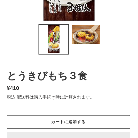
とうきびもち３⾷
通
¥410
常
税込
配送料
は購入手続き時に計算されます。
価
格
カートに追加する