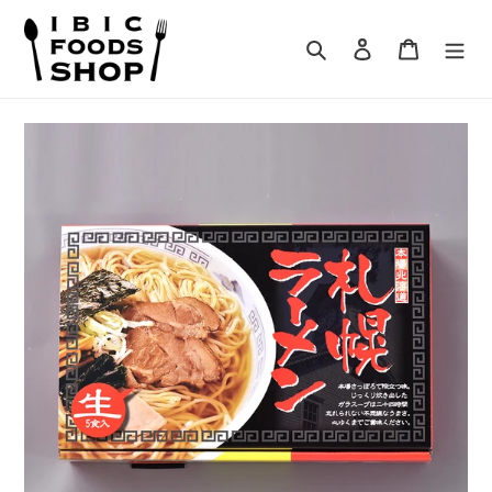
コ
ン
検索
ログイン
カート
テ
ン
ツ
に
ス
キ
ッ
プ
す
る