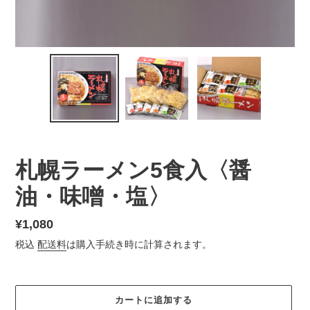
札幌ラーメン5食入〈醤
油・味噌・塩〉
通
¥1,080
常
税込
配送料
は購入手続き時に計算されます。
価
格
カートに追加する