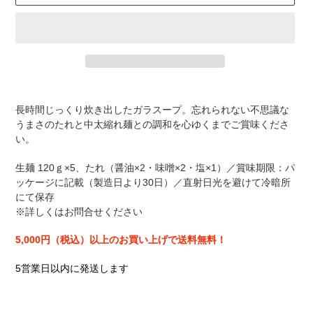
カ
ー
長時間じっくり炊き出したガラスープ。忘れられない不思議な
ト
うまさのたれと中太縮れ麺との調和を心ゆくまでご賞味くださ
に
い。
商
品
生麺 120ｇ×5、たれ（醤油×2・味噌×2・塩×1）／
賞味期限：パ
を
ッケージに記載（製造日より30日）／
直射日光を避けて冷暗所
追
にて保存
加
※詳しくはお問合せください
す
る
5,000円（税込）以上のお買い上げで送料無料！
5営業日以内に発送します